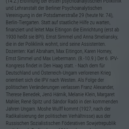
(14.2.) Eröffnung der ersten psychoanalytischen Poliklinik
und Lehranstalt der Berliner Psychoanalytischen
Vereinigung in der Potsdamerstraße 29 (heute Nr. 74),
Berlin-Tiergarten. Statt auf staatliche Hilfe zu warten,
finanziert und leitet Max Eitingon die Einrichtung (erst ab
1930 heißt sie BPI). Ernst Simmel und Anna Smeliansky,
die in der Poliklinik wohnt, sind seine Assistenten.
Dozenten: Karl Abraham, Max Eitingon, Karen Horney,
Ernst Simmel und Max Liebermann. (8.-10.9.) Der 6. IPV-
Kongress findet in Den Haag statt. - Nach dem für
Deutschland und Österreich-Ungarn verlorenen Krieg
orientiert sich die IPV nach Westen. Als Folge der
politischen Veränderungen verlassen Franz Alexander,
Therese Benedek, Jenö Hárnik, Melanie Klein, Margaret
Mahler, René Spitz und Sándor Radó in den kommenden
Jahren Ungarn. Moshe Wulff kommt (1927, nach der
Radikalisierung der politischen Verhältnisse) aus der
Russischen Sozialistischen Föderativen Sowjetrepublik