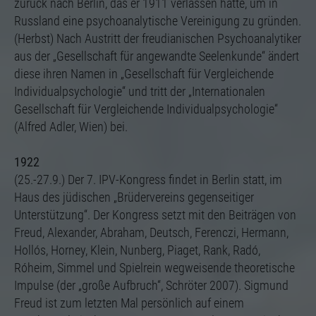
zurück nach Berlin, das er 1911 verlassen hatte, um in
Russland eine psychoanalytische Vereinigung zu gründen.
(Herbst) Nach Austritt der freudianischen Psychoanalytiker
aus der „Gesellschaft für angewandte Seelenkunde“ ändert
diese ihren Namen in „Gesellschaft für Vergleichende
Individualpsychologie“ und tritt der „Internationalen
Gesellschaft für Vergleichende Individualpsychologie“
(Alfred Adler, Wien) bei.
1922
(25.-27.9.) Der 7. IPV-Kongress findet in Berlin statt, im
Haus des jüdischen „Brüdervereins gegenseitiger
Unterstützung“. Der Kongress setzt mit den Beiträgen von
Freud, Alexander, Abraham, Deutsch, Ferenczi, Hermann,
Hollós, Horney, Klein, Nunberg, Piaget, Rank, Radó,
Róheim, Simmel und Spielrein wegweisende theoretische
Impulse (der „große Aufbruch“, Schröter 2007). Sigmund
Freud ist zum letzten Mal persönlich auf einem