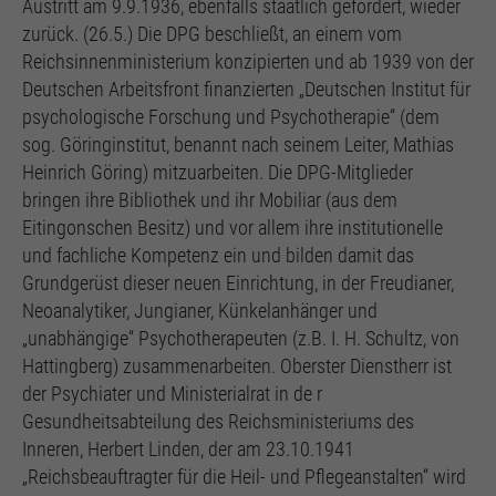
Austritt am 9.9.1936, ebenfalls staatlich gefordert, wieder
zurück. (26.5.) Die DPG beschließt, an einem vom
Reichsinnenministerium konzipierten und ab 1939 von der
Deutschen Arbeitsfront finanzierten „Deutschen Institut für
psychologische Forschung und Psychotherapie“ (dem
sog. Göringinstitut, benannt nach seinem Leiter, Mathias
Heinrich Göring) mitzuarbeiten. Die DPG-Mitglieder
bringen ihre Bibliothek und ihr Mobiliar (aus dem
Eitingonschen Besitz) und vor allem ihre institutionelle
und fachliche Kompetenz ein und bilden damit das
Grundgerüst dieser neuen Einrichtung, in der Freudianer,
Neoanalytiker, Jungianer, Künkelanhänger und
„unabhängige“ Psychotherapeuten (z.B. I. H. Schultz, von
Hattingberg) zusammenarbeiten. Oberster Dienstherr ist
der Psychiater und Ministerialrat in de r
Gesundheitsabteilung des Reichsministeriums des
Inneren, Herbert Linden, der am 23.10.1941
„Reichsbeauftragter für die Heil- und Pflegeanstalten“ wird