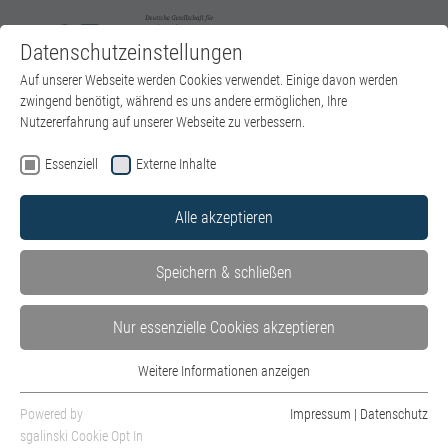
Datenschutzeinstellungen
Zum Hauptinhalt springen
Sie sind hier:
Auf unserer Webseite werden Cookies verwendet. Einige davon werden
DGPT e.V.
Über uns
Geschichte der DGPT
zwingend benötigt, während es uns andere ermöglichen, Ihre
Psychoanalyse 1918-1975
Nutzererfahrung auf unserer Webseite zu verbessern.
Essenziell
Externe Inhalte
Vorstand & Geschäftsstelle
Alle akzeptieren
Institute
Speichern & schließen
Landesverbände
Nur essenzielle Cookies akzeptieren
Fachgesellschaften & Netzwerk Freie Institute
Satzung p.p.
Weitere Informationen anzeigen
Essenziell
Vertrauensleute-Ethik-Leitlinien
Essenzielle Cookies werden für grundlegende Funktionen der Webseite
Powered by
Impressum
|
Datenschutz
benötigt. Dadurch ist gewährleistet, dass die Webseite einwandfrei
sgalinski Cookie Opt In