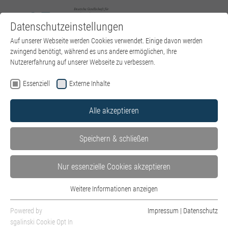
Datenschutzeinstellungen
Zum Hauptinhalt springen
Auf unserer Webseite werden Cookies verwendet. Einige davon werden
zwingend benötigt, während es uns andere ermöglichen, Ihre
Nutzererfahrung auf unserer Webseite zu verbessern.
Impressum
Essenziell
Externe Inhalte
Angaben gemäß § 5 Digitale-Dienste-Gesetz (DDG)
Deutsche Gesellschaft für Psychoanalyse, Psychotherapie,
Alle akzeptieren
Psychosomatik und Tiefenpsychologie (DGPT) e.V.
Eingetragen im Vereinsregister des Amtsgerichts Berlin
Speichern & schließen
Charlottenburg, Amtsgerichtsplatz 1, 14057 Berlin zur
Registernummer: VR 4498 Nz
Nur essenzielle Cookies akzeptieren
Registrierte Interessenvertretung gemäß § 5
Weitere Informationen anzeigen
Essenziell
Lobbyregister-Gesetz (LobbyRG), Registernummer:
Essenzielle Cookies werden für grundlegende Funktionen der Webseite
R004488
Powered by
Impressum
|
Datenschutz
benötigt. Dadurch ist gewährleistet, dass die Webseite einwandfrei
sgalinski Cookie Opt In