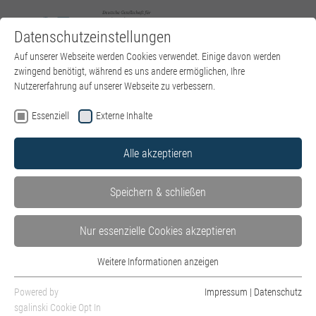
Datenschutzeinstellungen
Zum Hauptinhalt springen
Auf unserer Webseite werden Cookies verwendet. Einige davon werden
zwingend benötigt, während es uns andere ermöglichen, Ihre
Nutzererfahrung auf unserer Webseite zu verbessern.
Aus- und Weiterbildung in der DGPT
Essenziell
Externe Inhalte
Kosten und Finanzierung der Aus- und Weiterbildung
Aus- und Weiterbildungsrichtlinien
Alle akzeptieren
Speichern & schließen
Nur essenzielle Cookies akzeptieren
Aus- & Weiterbildung
Weitere Informationen anzeigen
Ärzte, Diplom-Psychologen, zukünftig nach neuem Recht
Essenziell
approbierte Psychotherapeuten ohne Weiterbildung sowie
Essenzielle Cookies werden für grundlegende Funktionen der Webseite
Powered by
Impressum
|
Datenschutz
benötigt. Dadurch ist gewährleistet, dass die Webseite einwandfrei
in Ausnahmefällen auch Angehörige anderer
sgalinski Cookie Opt In