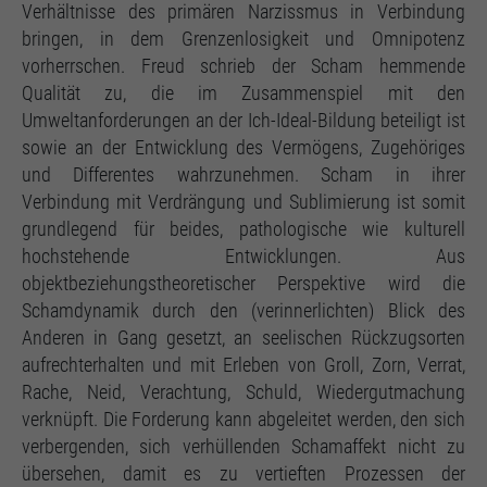
Einstellungen, falls der Webseiten-Betreiber dies
Verhältnisse des primären Narzissmus in Verbindung
eingestellt hat.
bringen, in dem Grenzenlosigkeit und Omnipotenz
vorherrschen. Freud schrieb der Scham hemmende
Qualität zu, die im Zusammenspiel mit den
Umweltanforderungen an der Ich-Ideal-Bildung beteiligt ist
sowie an der Entwicklung des Vermögens, Zugehöriges
und Differentes wahrzunehmen. Scham in ihrer
Verbindung mit Verdrängung und Sublimierung ist somit
grundlegend für beides, pathologische wie kulturell
hochstehende Entwicklungen. Aus
objektbeziehungstheoretischer Perspektive wird die
Schamdynamik durch den (verinnerlichten) Blick des
Anderen in Gang gesetzt, an seelischen Rückzugsorten
aufrechterhalten und mit Erleben von Groll, Zorn, Verrat,
Rache, Neid, Verachtung, Schuld, Wiedergutmachung
verknüpft. Die Forderung kann abgeleitet werden, den sich
verbergenden, sich verhüllenden Schamaffekt nicht zu
übersehen, damit es zu vertieften Prozessen der