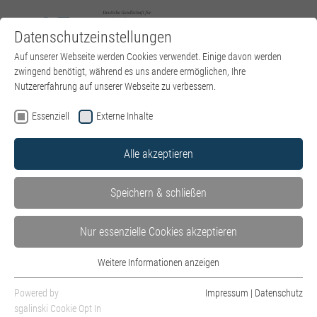
Datenschutzeinstellungen
Zum Hauptinhalt springen
Sie sind hier:
Auf unserer Webseite werden Cookies verwendet. Einige davon werden
DGPT e.V.
DGPT Jahrestagung 2026
zwingend benötigt, während es uns andere ermöglichen, Ihre
Nutzererfahrung auf unserer Webseite zu verbessern.
Essenziell
Externe Inhalte
(current)
DGPT Jahrestagung 2026
Alle akzeptieren
ANMELDUNG
Hauptreferent:innen
Speichern & schließen
Nebenreferent:innen
Nur essenzielle Cookies akzeptieren
Hotel und Anreise
Weitere Informationen anzeigen
Programmheft
Essenziell
Essenzielle Cookies werden für grundlegende Funktionen der Webseite
Powered by
Impressum
|
Datenschutz
benötigt. Dadurch ist gewährleistet, dass die Webseite einwandfrei
sgalinski Cookie Opt In