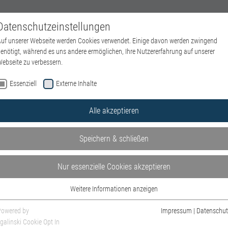
Datenschutzeinstellungen
NEWS
EVENTS
ÜBER UNS
AUS- & WEITERBILDUN
uf unserer Webseite werden Cookies verwendet. Einige davon werden zwingend
enötigt, während es uns andere ermöglichen, Ihre Nutzererfahrung auf unserer
ebseite zu verbessern.
Essenziell
Externe Inhalte
Alle akzeptieren
r DGPT
Speichern & schließen
Nur essenzielle Cookies akzeptieren
Weitere Informationen anzeigen
Essenziell
Essenzielle Cookies werden für grundlegende Funktionen der Webseite benötigt.
Powered by
Impressum
|
Datenschut
Dadurch ist gewährleistet, dass die Webseite einwandfrei funktioniert.
galinski Cookie Opt In