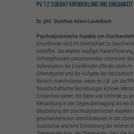
PV 1.2 Subjekt-Entwicklung und Einsamkeit
Dr. phil. Dorothee Adam-Lauterbach
Psychodynamische Aspekte von Geschwisterlo
Einzelkinder sind im Unterschied zu Geschwiste
betroffen. Sie erleben häufiger Parentifizierun
einhergehenden persistierenden intensiven Bin
Individuation für Einzelkinder oftmals noch im 
Elternobjekte und die Aufgabe der narzisstisch 
klinisch manifestieren, wenn es z.B. um die Pfl
freundschaftlicher Beziehungen können Mensche
Einsamkeit leiden, die Nähe und Intimität zu a
Behandlung in der Gegenübertragung als ein Er
Bearbeitung der psychodynamischen Aspekte de
geschwisterlichen Identifikationen in der Übe
Autonomie und eine Erweiterung der inneren Ob
Therapeuten bzw. der Therapeutin, dass die Su