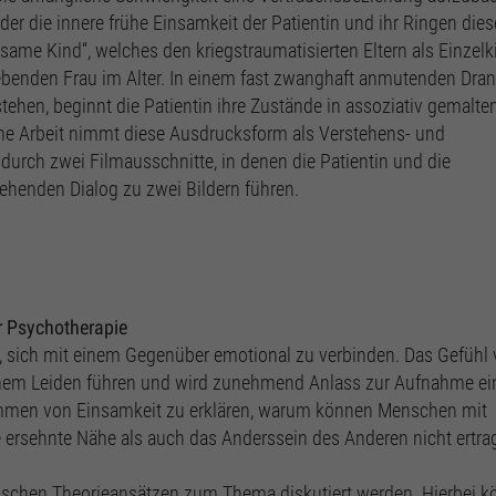
er die innere frühe Einsamkeit der Patientin und ihr Ringen dies
same Kind“, welches den kriegstraumatisierten Eltern als Einzelk
 lebenden Frau im Alter. In einem fast zwanghaft anmutenden Dra
stehen, beginnt die Patientin ihre Zustände in assoziativ gemalte
he Arbeit nimmt diese Ausdrucksform als Verstehens- und
 durch zwei Filmausschnitte, in denen die Patientin und die
ehenden Dialog zu zwei Bildern führen.
r Psychotherapie
et, sich mit einem Gegenüber emotional zu verbinden. Das Gefühl
chem Leiden führen und wird zunehmend Anlass zur Aufnahme ei
ommen von Einsamkeit zu erklären, warum können Menschen mit
ersehnte Nähe als auch das Anderssein des Anderen nicht ertra
ischen Theorieansätzen zum Thema diskutiert werden. Hierbei 