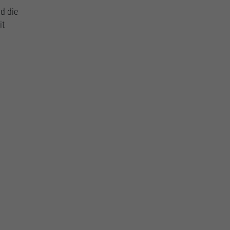
d die
it