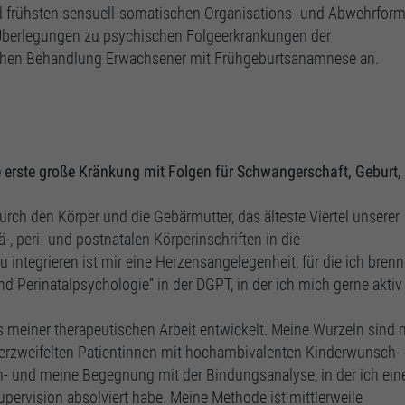
d frühsten sensuell-somatischen Organisations- und Abwehrfor
h Überlegungen zu psychischen Folgeerkrankungen der
schen Behandlung Erwachsener mit Frühgeburtsanamnese an.
ie erste große Kränkung mit Folgen für Schwangerschaft, Geburt,
rch den Körper und die Gebärmutter, das älteste Viertel unserer
, peri- und postnatalen Körperinschriften in die
ntegrieren ist mir eine Herzensangelegenheit, für die ich brenn
nd Perinatalpsychologie“ in der DGPT, in der ich mich gerne aktiv
us meiner therapeutischen Arbeit entwickelt. Meine Wurzeln sind
 verzweifelten Patientinnen mit hochambivalenten Kinderwunsch-
ch- und meine Begegnung mit der Bindungsanalyse, in der ich ein
upervision absolviert habe. Meine Methode ist mittlerweile