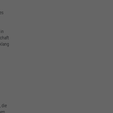
es
 in
schaft
nklang
 die
uen,