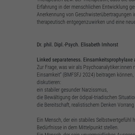
Erfahrung in der menschlichen Entwicklung ges
Anerkennung von Geschwisterübertragungen in
therapeutisch entgegenzuwirken und eine neu
Dr. phil. Dipl.-Psych. Elisabeth Imhorst
Linked separateness. Einsamkeitsprophylaxe a
Zur Frage, was wir als Psychoanalytiker:innen
Einsamkeit“ (BMFSFJ 2024) beitragen können, s
diskutieren:
ein stabiler gesunder Narzissmus,
die Bewältigung der ödipal-triadischen Situati
die Bereitschaft, realistischem Denken Vorra
Ein Mensch, der ein stabiles Selbstwertgefühl 
Bedürfnisse in dem Mittelpunkt stellen.
Ein Mensch, der sein unvermeidliches Ausgesch