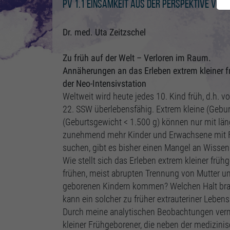
PV 1.1 Einsamkeit aus der Perspektive vo
Dr. med. Uta Zeitzschel
Zu früh auf der Welt – Verloren im Raum.
Annäherungen an das Erleben extrem kleiner 
der Neo-Intensivstation
Weltweit wird heute jedes 10. Kind früh, d.h. 
22. SSW überlebensfähig. Extrem kleine (Gebur
(Geburtsgewicht < 1.500 g) können nur mit lä
zunehmend mehr Kinder und Erwachsene mit 
suchen, gibt es bisher einen Mangel an Wissen 
Wie stellt sich das Erleben extrem kleiner frü
frühen, meist abrupten Trennung von Mutter u
geborenen Kindern kommen? Welchen Halt brauc
kann ein solcher zu früher extrauteriner Lebe
Durch meine analytischen Beobachtungen vermi
kleiner Frühgeborener, die neben der medizinis