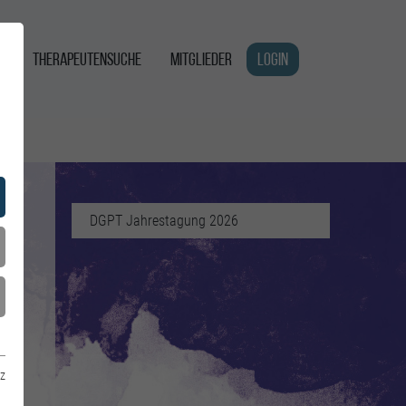
G
THERAPEUTENSUCHE
MITGLIEDER
LOGIN
DGPT Jahrestagung 2026
z