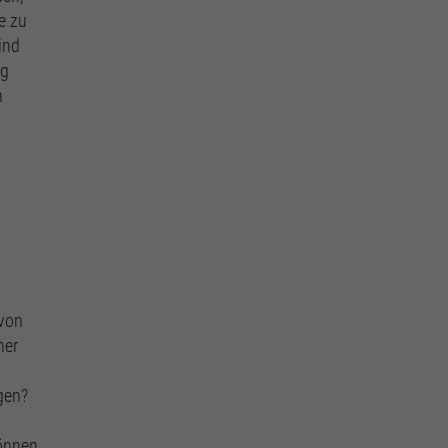
e zu
ind
ng
n
 von
ner
gen?
können