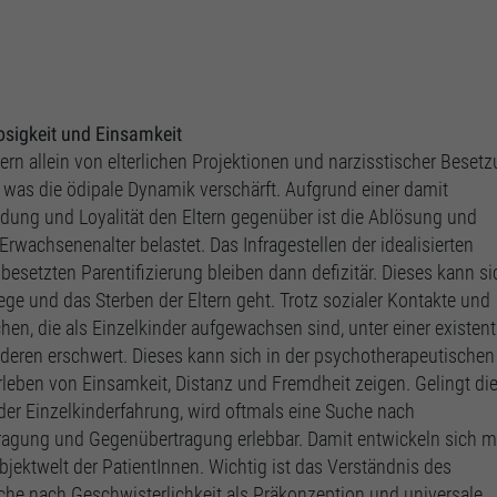
sigkeit und Einsamkeit
rn allein von elterlichen Projektionen und narzisstischer Beset
g, was die ödipale Dynamik verschärft. Aufgrund einer damit
dung und Loyalität den Eltern gegenüber ist die Ablösung und
Erwachsenenalter belastet. Das Infragestellen der idealisierten
besetzten Parentifizierung bleiben dann defizitär. Dieses kann si
ege und das Sterben der Eltern geht. Trotz sozialer Kontakte und
n, die als Einzelkinder aufgewachsen sind, unter einer existent
nderen erschwert. Dieses kann sich in der psychotherapeutischen
leben von Einsamkeit, Distanz und Fremdheit zeigen. Gelingt di
r Einzelkinderfahrung, wird oftmals eine Suche nach
rtragung und Gegenübertragung erlebbar. Damit entwickeln sich 
jektwelt der PatientInnen. Wichtig ist das Verständnis des
che nach Geschwisterlichkeit als Präkonzeption und universale