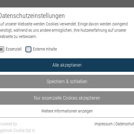
Datenschutzeinstellungen
NEWS
EVENTS
ÜBER UNS
AUS- & WEITERBILDUN
uf unserer Webseite werden Cookies verwendet. Einige davon werden zwingend
enötigt, während es uns andere ermöglichen, Ihre Nutzererfahrung auf unserer
ebseite zu verbessern.
Essenziell
Externe Inhalte
Alle akzeptieren
Speichern & schließen
Nur essenzielle Cookies akzeptieren
Weitere Informationen anzeigen
Essenziell
Essenzielle Cookies werden für grundlegende Funktionen der Webseite benötigt.
Powered by
Impressum
|
Datenschut
Dadurch ist gewährleistet, dass die Webseite einwandfrei funktioniert.
galinski Cookie Opt In