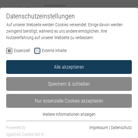
Datenschutzeinstellungen
Zum Hauptinhalt springen
Sie sind hier:
Auf unserer Webseite werden Cookies verwendet. Einige davon werden
DGPT e.V.
Über uns
Landesverbände
Schleswig-Holstein
zwingend benötigt, während es uns andere ermöglichen, Ihre
Nutzererfahrung auf unserer Webseite zu verbessern.
Essenziell
Externe Inhalte
Baden-Württemberg
Alle akzeptieren
Bayern
Berlin
Speichern & schließen
Brandenburg
Nur essenzielle Cookies akzeptieren
Bremen
Weitere Informationen anzeigen
Essenziell
Hamburg
Essenzielle Cookies werden für grundlegende Funktionen der Webseite
Powered by
Impressum
|
Datenschutz
Hessen
benötigt. Dadurch ist gewährleistet, dass die Webseite einwandfrei
sgalinski Cookie Opt In