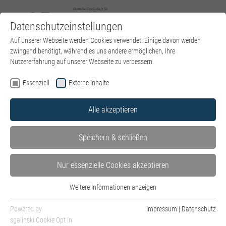
Datenschutzeinstellungen
Zum Hauptinhalt springen
Sie sind hier:
Auf unserer Webseite werden Cookies verwendet. Einige davon werden
DGPT e.V.
Über uns
Landesverbände
Berlin
zwingend benötigt, während es uns andere ermöglichen, Ihre
Nutzererfahrung auf unserer Webseite zu verbessern.
Essenziell
Externe Inhalte
Baden-Württemberg
Alle akzeptieren
Bayern
(current)
Berlin
Speichern & schließen
Brandenburg
Nur essenzielle Cookies akzeptieren
Bremen
Weitere Informationen anzeigen
Essenziell
Hamburg
Essenzielle Cookies werden für grundlegende Funktionen der Webseite
Powered by
Impressum
|
Datenschutz
Hessen
benötigt. Dadurch ist gewährleistet, dass die Webseite einwandfrei
sgalinski Cookie Opt In