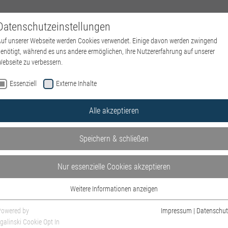
Datenschutzeinstellungen
NEWS
EVENTS
ÜBER UNS
AUS- & WEITERBILDUN
uf unserer Webseite werden Cookies verwendet. Einige davon werden zwingend
enötigt, während es uns andere ermöglichen, Ihre Nutzererfahrung auf unserer
ebseite zu verbessern.
Essenziell
Externe Inhalte
Alle akzeptieren
Speichern & schließen
Nur essenzielle Cookies akzeptieren
nd individuelle Perspektiven
Weitere Informationen anzeigen
Essenziell
Essenzielle Cookies werden für grundlegende Funktionen der Webseite benötigt.
Powered by
Impressum
|
Datenschut
Dadurch ist gewährleistet, dass die Webseite einwandfrei funktioniert.
galinski Cookie Opt In