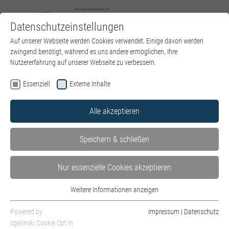
Datenschutzeinstellungen
Zum Hauptinhalt springen
Sie sind hier:
Auf unserer Webseite werden Cookies verwendet. Einige davon werden
DGPT e.V.
Events
Veranstaltung
zwingend benötigt, während es uns andere ermöglichen, Ihre
Nutzererfahrung auf unserer Webseite zu verbessern.
Essenziell
Externe Inhalte
Lese- und Diskussionsveranstaltung: Stadt der Engel
Alle akzeptieren
von Christa Wolf
Datum: 18. Oktober 2026
Speichern & schließen
Thema: Erinnern - Wiederholen - Durcharbeiten.
Nur essenzielle Cookies akzeptieren
Eine Lese- und Diskussionsveranstaltung vom
Weitere Informationen anzeigen
18.01.-06.12.26
Essenziell
Wann:
Sonntags 14-17:30h
Essenzielle Cookies werden für grundlegende Funktionen der Webseite
Powered by
Impressum
|
Datenschutz
Wo: Berlin, Kurfürstendamm 54/55
benötigt. Dadurch ist gewährleistet, dass die Webseite einwandfrei
sgalinski Cookie Opt In