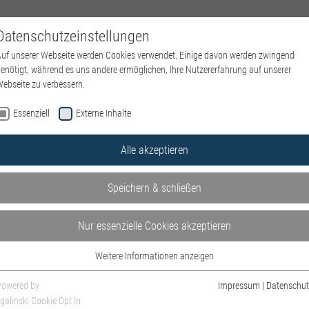
Datenschutzeinstellungen
NEWS
EVENTS
ÜBER UNS
AUS- & WEITERBILDUN
uf unserer Webseite werden Cookies verwendet. Einige davon werden zwingend
enötigt, während es uns andere ermöglichen, Ihre Nutzererfahrung auf unserer
ebseite zu verbessern.
Essenziell
Externe Inhalte
Alle akzeptieren
euer von Sofie Oksanen & Ins Wasser geschrieben von Lidia
Speichern & schließen
Nur essenzielle Cookies akzeptieren
.
Weitere Informationen anzeigen
18.01.-06.12.26
Essenziell
Essenzielle Cookies werden für grundlegende Funktionen der Webseite benötigt.
Powered by
Impressum
|
Datenschut
Dadurch ist gewährleistet, dass die Webseite einwandfrei funktioniert.
galinski Cookie Opt In