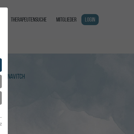
G
THERAPEUTENSUCHE
MITGLIEDER
LOGIN
 Yuknavitch
z