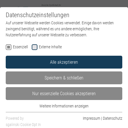
Datenschutzeinstellungen
Zum Hauptinhalt springen
Sie sind hier:
Auf unserer Webseite werden Cookies verwendet. Einige davon werden
DGPT e.V.
Events
Veranstaltung
zwingend benötigt, während es uns andere ermöglichen, Ihre
Nutzererfahrung auf unserer Webseite zu verbessern.
Essenziell
Externe Inhalte
28. wissenschaftliche Jahrestagung der
Alle akzeptieren
Arbeitsgemeinschaft Beziehungsanalyse nach Thea
Bauriedl (agba): Öffnen ins Ungewisse: Sind Hoffnung
Speichern & schließen
und Trost hilfreich für sinnstiftende
Zukunftsentwürfe?
Nur essenzielle Cookies akzeptieren
Datum: 06.- 08. November 2026
Weitere Informationen anzeigen
Essenziell
Wie können wir, angesichts des vermutlich
Essenzielle Cookies werden für grundlegende Funktionen der Webseite
unwiderruflichen Zusammenbruchs von Gegenwärtigem,
Powered by
Impressum
|
Datenschutz
benötigt. Dadurch ist gewährleistet, dass die Webseite einwandfrei
sgalinski Cookie Opt In
Gewohntem, zu einem von Hoffnung und