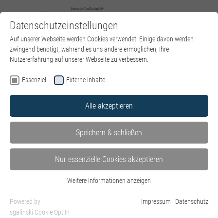
Datenschutzeinstellungen
Zum Hauptinhalt springen
Sie sind hier:
Auf unserer Webseite werden Cookies verwendet. Einige davon werden
DGPT e.V.
Events
Veranstaltung
zwingend benötigt, während es uns andere ermöglichen, Ihre
Nutzererfahrung auf unserer Webseite zu verbessern.
Essenziell
Externe Inhalte
19. Kinderanalytische Konferenz: Geheimnisse in der
Alle akzeptieren
Psychotherapie
Datum: 24. Oktober 2026
Speichern & schließen
Samstag, 24. Oktober 2026 / 09:00 bis 16:30 Uhr
Nur essenzielle Cookies akzeptieren
TAGUNGSORT
Weitere Informationen anzeigen
Erbacher Hof
Essenziell
Grebenstraße 24
Essenzielle Cookies werden für grundlegende Funktionen der Webseite
Powered by
Impressum
|
Datenschutz
55116 Mainz
benötigt. Dadurch ist gewährleistet, dass die Webseite einwandfrei
sgalinski Cookie Opt In