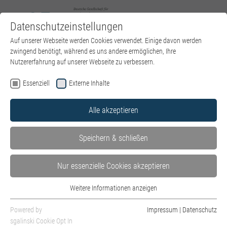
Datenschutzeinstellungen
Zum Hauptinhalt springen
Sie sind hier:
Auf unserer Webseite werden Cookies verwendet. Einige davon werden
DGPT e.V.
News
Artikel
zwingend benötigt, während es uns andere ermöglichen, Ihre
Nutzererfahrung auf unserer Webseite zu verbessern.
Essenziell
Externe Inhalte
Weiterbildung für Psychotherapeut:innen: Gleiche
Alle akzeptieren
Chancen für alle Psychotherapieverfahren in der
stationären Weiterbildung für
Speichern & schließen
Psychotherapeut:innen!
Juni 2025 - Stellungnahme
Nur essenzielle Cookies akzeptieren
Zur
Weitere Informationen anzeigen
Essenziell
Weiterbildung
Essenzielle Cookies werden für grundlegende Funktionen der Webseite
für
Powered by
Impressum
|
Datenschutz
benötigt. Dadurch ist gewährleistet, dass die Webseite einwandfrei
sgalinski Cookie Opt In