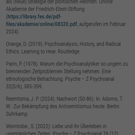
als (neue) Strategie der politischen Rechten. Online
Akademie der Friedrich-Ebert-Stiftung
(
https://library.fes.de/pdf-
files/akademie/online/08320.pdf
, aufgerufen im Februar
2024)
Orange, D. (2019). Psychoanalysis, History, and Radical
Ethics: Learning to Hear. Routledge.
Parin, P. (1978). Warum die Psychoanalytiker so ungern zu
brennenden Zeitproblemen Stellung nehmen. Eine
ethnologische Betrachtung. Psyche – Z Psychoanal
32(5/6), 385-399.
Reemtsma, J. P. (2024). Nachwort (50-86). In: Adorno, T.
W.: Zur Bekämpfung des Antisemitismus heute. Berlin:
Suhrkamp.
Weintrobe , S. (2022): Liebe und ihr Überleben in
unerträglichen Zeiten. Psyche – Z Psychoanal 76 (12),