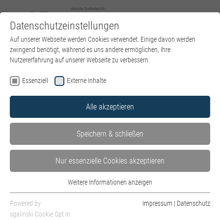
Datenschutzeinstellungen
Zum Hauptinhalt springen
Sie sind hier:
Auf unserer Webseite werden Cookies verwendet. Einige davon werden
DGPT e.V.
News
Artikel
zwingend benötigt, während es uns andere ermöglichen, Ihre
Nutzererfahrung auf unserer Webseite zu verbessern.
Essenziell
Externe Inhalte
Stellungnahme der Deutschen Gesellschaft für
Alle akzeptieren
Psychoanalyse, Psychotherapie, Psychosomatik und
Tiefenpsychologie (DGPT) zum Erstarken des
Speichern & schließen
Rechtsextremismus in Deutschland und anderen
Ländern
Nur essenzielle Cookies akzeptieren
Februar 2024 - Stellungnahme
Weitere Informationen anzeigen
Essenziell
Die DGPT betrachtet das Erstarken des
Essenzielle Cookies werden für grundlegende Funktionen der Webseite
Rechtsextremismus, der zunächst unter
Powered by
Impressum
|
Datenschutz
benötigt. Dadurch ist gewährleistet, dass die Webseite einwandfrei
sgalinski Cookie Opt In
„Rechtspopulismus“ firmierte, mit großer Sorge, stellt er