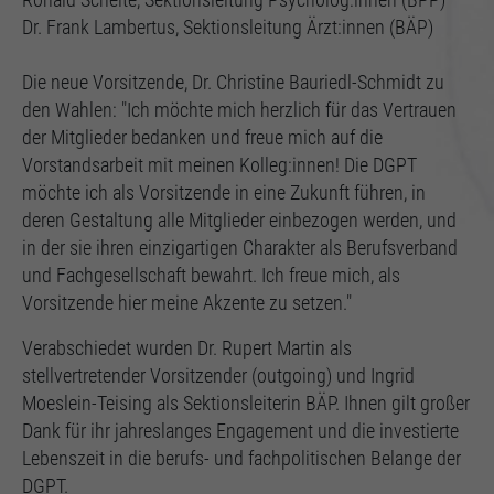
Ronald Schelte, Sektionsleitung Psycholog:innen (BPP)
Einstellungen, falls der Webseiten-Betreiber dies
Dr. Frank Lambertus, Sektionsleitung Ärzt:innen (BÄP)
eingestellt hat.
Die neue Vorsitzende, Dr. Christine Bauriedl-Schmidt zu
den Wahlen: "Ich möchte mich herzlich für das Vertrauen
der Mitglieder bedanken und freue mich auf die
Vorstandsarbeit mit meinen Kolleg:innen! Die DGPT
möchte ich als Vorsitzende in eine Zukunft führen, in
deren Gestaltung alle Mitglieder einbezogen werden, und
in der sie ihren einzigartigen Charakter als Berufsverband
und Fachgesellschaft bewahrt. Ich freue mich, als
Vorsitzende hier meine Akzente zu setzen."
Verabschiedet wurden Dr. Rupert Martin als
stellvertretender Vorsitzender (outgoing) und Ingrid
Moeslein-Teising als Sektionsleiterin BÄP. Ihnen gilt großer
Dank für ihr jahreslanges Engagement und die investierte
Lebenszeit in die berufs- und fachpolitischen Belange der
DGPT.