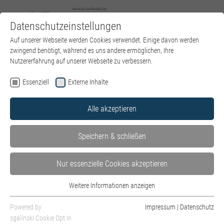
Datenschutzeinstellungen
Zum Hauptinhalt springen
Sie sind hier:
Auf unserer Webseite werden Cookies verwendet. Einige davon werden
DGPT e.V.
News
Artikel
zwingend benötigt, während es uns andere ermöglichen, Ihre
Nutzererfahrung auf unserer Webseite zu verbessern.
Essenziell
Externe Inhalte
Geschäftsführender Vorstand neu gewählt!
Alle akzeptieren
September 2025 - Information
Speichern & schließen
Auf ihrer
Nur essenzielle Cookies akzeptieren
Weitere Informationen anzeigen
Essenziell
Essenzielle Cookies werden für grundlegende Funktionen der Webseite
Powered by
Impressum
|
Datenschutz
benötigt. Dadurch ist gewährleistet, dass die Webseite einwandfrei
sgalinski Cookie Opt In