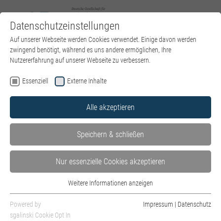
Datenschutzeinstellungen
Zum Hauptinhalt springen
Sie sind hier:
Auf unserer Webseite werden Cookies verwendet. Einige davon werden
DGPT e.V.
News
Artikel
zwingend benötigt, während es uns andere ermöglichen, Ihre
Nutzererfahrung auf unserer Webseite zu verbessern.
Essenziell
Externe Inhalte
Bundestagspetition gegen Honorarkürzungen
Alle akzeptieren
veröffentlicht
30.04.2026 – Informationen zur Petition
Speichern & schließen
Bundestagspetition „Sicherstellung der ambulanten
Nur essenzielle Cookies akzeptieren
psychotherapeutischen Versorgung durch angemessene
Vergütung“ vom 22.3.2026 (ID 196912)
Weitere Informationen anzeigen
Essenziell
Die Bundestagspetition „Sicherstellung der ambulanten
Essenzielle Cookies werden für grundlegende Funktionen der Webseite
Powered by
Impressum
|
Datenschutz
psychotherapeutischen Versorgung durch angemessene
benötigt. Dadurch ist gewährleistet, dass die Webseite einwandfrei
sgalinski Cookie Opt In